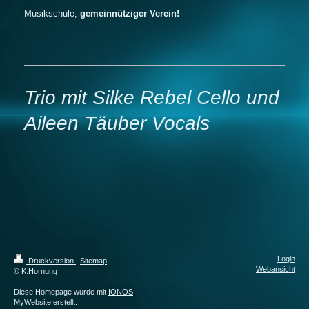
Musikschule,
gemeinnütziger Verein!
Trio mit Silke Rebel Cello und
Aileen Täuber Vocals
Login
Druckversion
|
Sitemap
Webansicht
© K.Hornung
Diese Homepage wurde mit
IONOS
MyWebsite
erstellt.